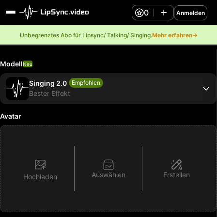
0
Anmelden
Unbegrenztes Abo für Lipsync/ Talking/ Singing.
Mehr erfahren→
Modell
Neu
Singing 2.0
Empfohlen
Bester Effekt
Avatar
Auswählen
Erstellen
Hochladen