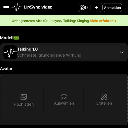
0
Anmelden
Unbegrenztes Abo für Lipsync/ Talking/ Singing.
Mehr erfahren→
Modell
Neu
Talking 1.0
Schnellste, grundlegende Wirkung
Avatar
Auswählen
Erstellen
Hochladen