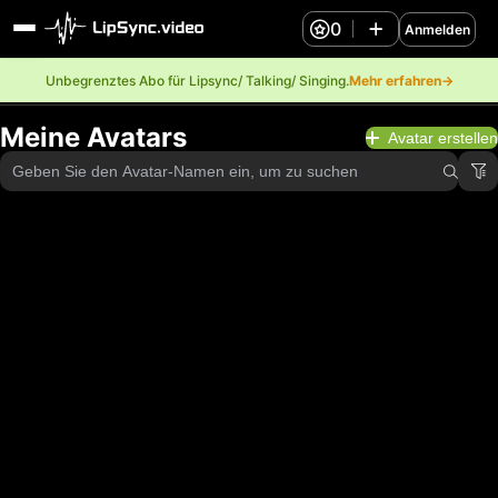
0
Anmelden
Unbegrenztes Abo für Lipsync/ Talking/ Singing.
Mehr erfahren→
Meine Avatars
Avatar erstellen