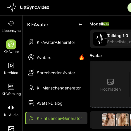
Modell
KI-Avatar
Neu
Lippensync
Talking 1.0
Schnellste, 
KI-Avatar-Generator
KI-Avatar
Avatar
Avatars
Sprechender Avatar
KI-Video
KI-Menschengenerator
Hochladen
KI-Werbung
Avatar-Dialog
KI-Audio
KI-Influencer-Generator