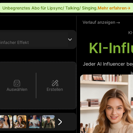
Unbegrenztes Abo für Lipsync/ Talking/ Singing.
Mehr erfahren→
Verlauf anzeigen
KI
KI-Inf
einfacher Effekt
Jeder AI Influencer be
Auswählen
Erstellen