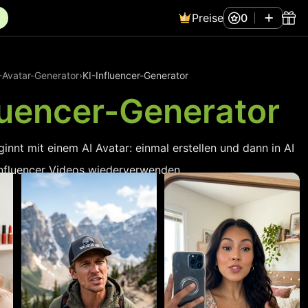
Preise
0
-Avatar-Generator
›
KI-Influencer-Generator
luencer-Generator
ginnt mit einem AI Avatar: einmal erstellen und dann in AI
Influencer Videos wiederverwenden.