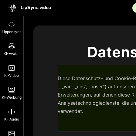
Lippensync
Datens
KI-Avatar
KI-Video
Diese Datenschutz- und Cookie-Ric
“, „wir“, „uns“, „unser“) auf unser
Erweiterungen, auf denen diese R
KI-Werbung
Analysetechnologiedienste, die u
verwendet.
KI-Audio