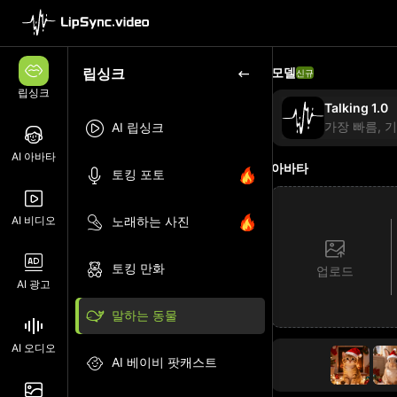
립싱크
모델
신규
립싱크
Talking 1.0
가장 빠름, 
AI 립싱크
AI 아바타
아바타
토킹 포토
AI 비디오
노래하는 사진
토킹 만화
업로드
AI 광고
말하는 동물
AI 오디오
AI 베이비 팟캐스트