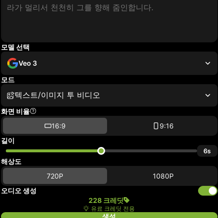
모델 선택
Veo 3
모드
텍스트/이미지 투 비디오
화면 비율
16:9
9:16
길이
6s
해상도
720P
1080P
오디오 생성
228 크레딧
유료 크레딧 전용
생성