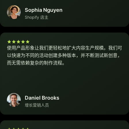
Sophia Nguyen
Shopify 店主
使用产品形象让我们更轻松地扩大内容生产规模。我们可
以快速为不同的活动创建多种版本，并不断测试新创意，
而无需依赖复杂的制作流程。
Daniel Brooks
增长营销人员