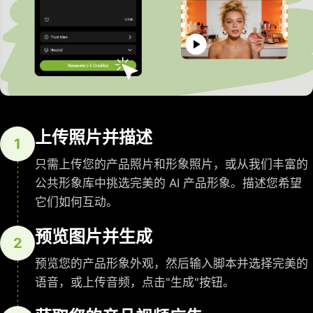
上传照片并描述
1
只需上传您的产品照片和形象照片，或从我们丰富的
公共形象库中挑选完美的 AI 产品形象。描述您希望
它们如何互动。
预览图片并生成
2
预览您的产品形象外观，然后输入脚本并选择完美的
语音，或上传音频，点击"生成"按钮。