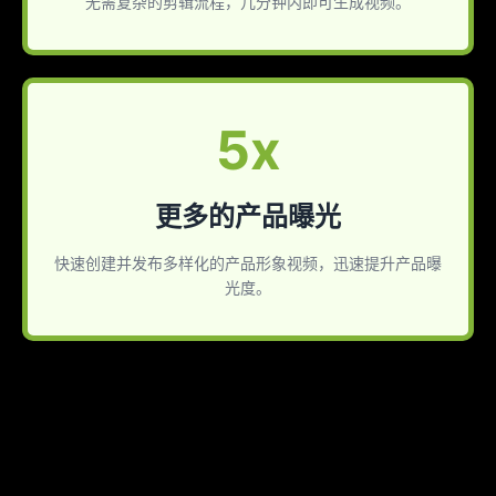
无需复杂的剪辑流程，几分钟内即可生成视频。
5x
更多的产品曝光
快速创建并发布多样化的产品形象视频，迅速提升产品曝
光度。