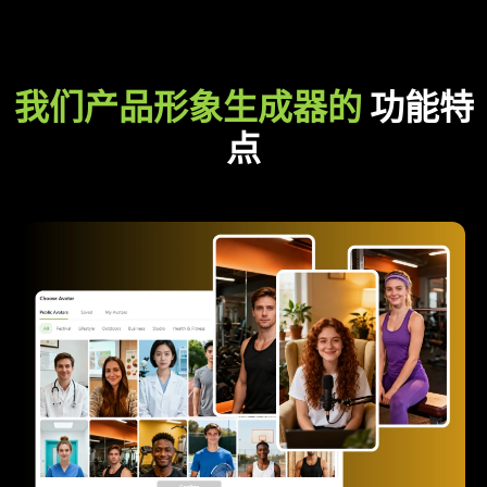
我们产品形象生成器的
功能特
点