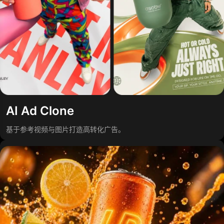
AI Ad Clone
基于参考视频与图片打造高转化广告。