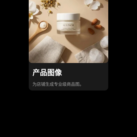
产品图像
为店铺生成专业级商品图。