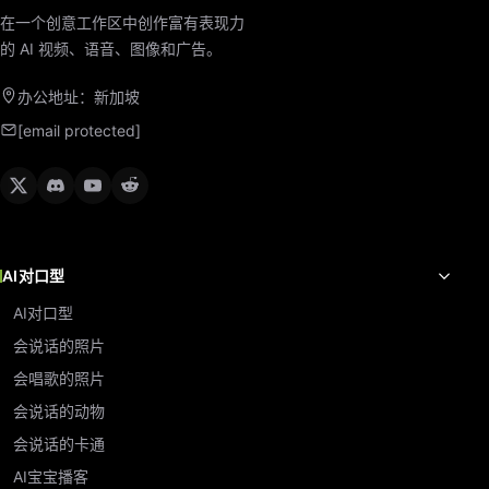
在一个创意工作区中创作富有表现力
的 AI 视频、语音、图像和广告。
办公地址：新加坡
[email protected]
AI对口型
AI对口型
会说话的照片
会唱歌的照片
会说话的动物
会说话的卡通
AI宝宝播客