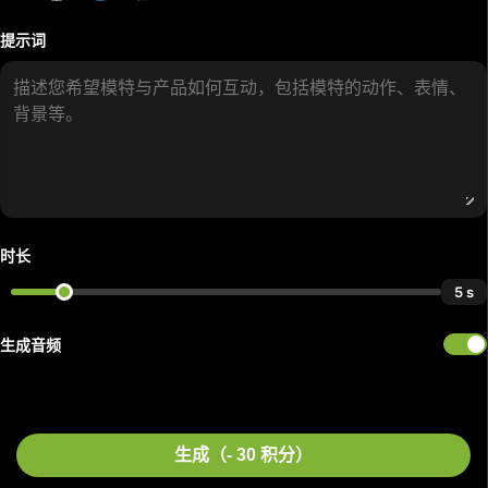
提示词
时长
5 s
生成音频
生成（- 30 积分）