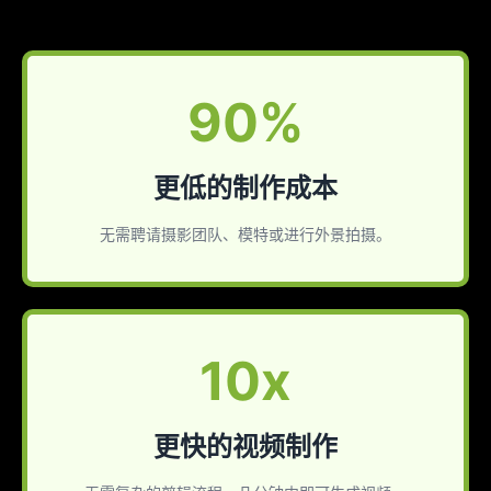
90%
更低的制作成本
无需聘请摄影团队、模特或进行外景拍摄。
10x
更快的视频制作