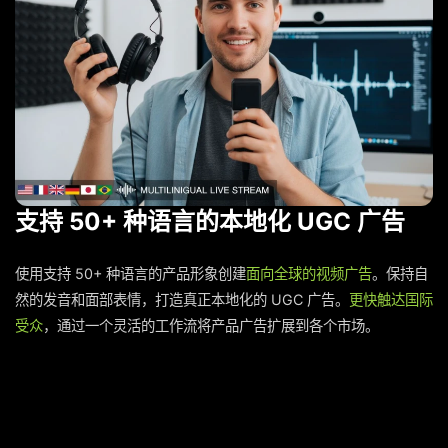
支持 50+ 种语言的本地化 UGC 广告
使用支持 50+ 种语言的产品形象创建
面向全球的视频广告
。保持自
然的发音和面部表情，打造真正本地化的 UGC 广告。
更快触达国际
受众
，通过一个灵活的工作流将产品广告扩展到各个市场。