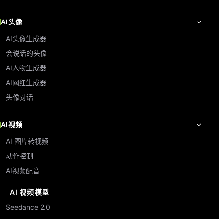
AI头像
AI头像生成器
会说话的头像
AI人物生成器
AI网红生成器
头像对话
AI视频
AI 图片转视频
动作控制
AI视频配音
AI 视频模型
Seedance 2.0