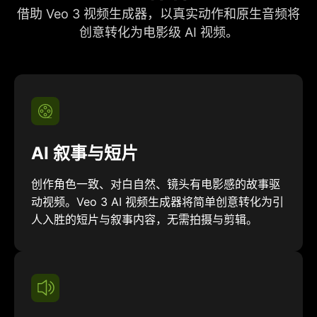
借助 Veo 3 视频生成器，以真实动作和原生音频将
创意转化为电影级 AI 视频。
AI 叙事与短片
创作角色一致、对白自然、镜头有电影感的故事驱
动视频。Veo 3 AI 视频生成器将简单创意转化为引
人入胜的短片与叙事内容，无需拍摄与剪辑。