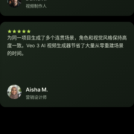
视频制作人
为同一项目生成了多个连贯场景，角色和视觉风格保持高
度一致。Veo 3 AI 视频生成器节省了大量从零重建场景
的时间。
Aisha M.
营销设计师