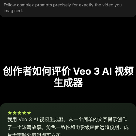
Follow complex prompts precisely for exactly the video you
imagined.
创作者如何评价 Veo 3 AI 视频
生成器
我用 Veo 3 AI 视频生成器，从一个简单的文字提示创作
了一个短篇故事。角色一致性和电影级画面远超预期，成
片无需额外剪辑即可发布。