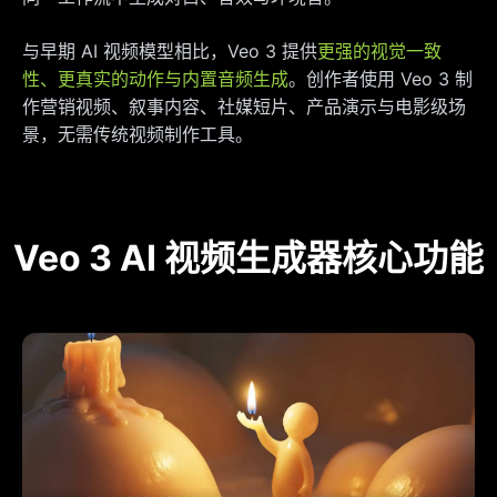
与早期 AI 视频模型相比，Veo 3 提供
更强的视觉一致
性、更真实的动作与内置音频生成
。创作者使用 Veo 3 制
作营销视频、叙事内容、社媒短片、产品演示与电影级场
景，无需传统视频制作工具。
Veo 3 AI 视频生成器核心功能