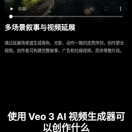
多场景叙事与视频延展
通过延展场景或生成角色、光影、动作一致的连贯序列，创作更长
视频。创作者可构建完整故事、广告和社媒视频，而非零散片段。
使用 Veo 3 AI 视频生成器可
以创作什么