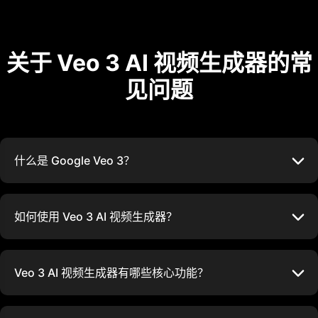
关于 Veo 3 AI 视频生成器的常
见问题
什么是 Google Veo 3？
如何使用 Veo 3 AI 视频生成器？
Veo 3 AI 视频生成器有哪些核心功能？