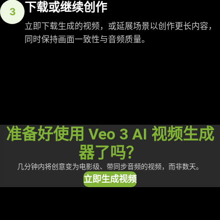
下载或继续创作
3
立即下载生成的视频，或延展场景以创作更长内容，
同时保持画面一致性与音频质量。
准备好使用 Veo 3 AI 视频生成
器了吗？
几分钟内将创意变为电影级、带同步音频的视频，而非数天。
立即生成视频