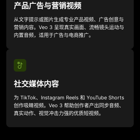
产品广告与营销视频
从文字提示或图片生成专业产品视频、广告创意与
营销内容。Veo 3 呈现真实画面、流畅镜头运动与
内置音频，适用于广告与电商推广。
社交媒体内容
为 TikTok、Instagram Reels 和 YouTube Shorts
创作吸睛视频。Veo 3 帮助创作者产出同步音频、
真实动作、视觉冲击力强的优质短视频。