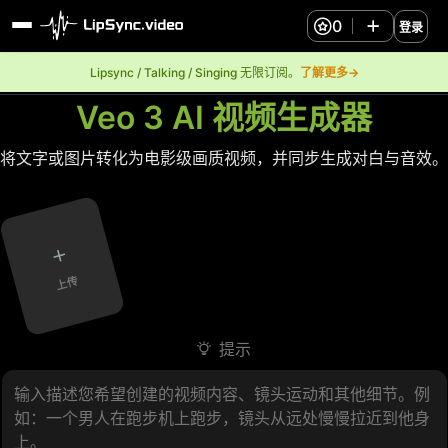
0
登录
Lipsync / Talking / Singing 无限订阅。
了解更多→
Veo 3 AI 视频生成器
将文字或图片转化为电影级画质视频，并同步生成对白与音效。
+
上传
提示