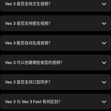
Veo 3 是否支持文生视频？
Veo 3 是否支持图生视频？
Veo 3 能否自动生成音频？
Veo 3 可以创建哪些类型的视频？
Veo 3 是否支持口型同步？
Veo 3 与 Veo 3 Fast 有何区别？