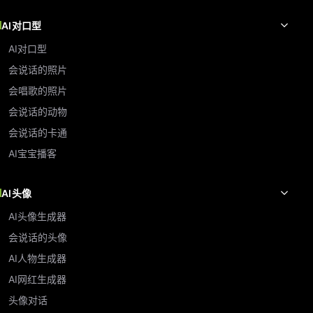
AI对口型
AI对口型
会说话的照片
会唱歌的照片
会说话的动物
会说话的卡通
AI宝宝播客
AI头像
AI头像生成器
会说话的头像
AI人物生成器
AI网红生成器
头像对话