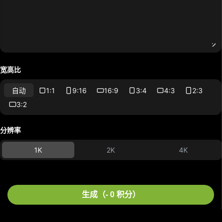
宽高比
1:1
9:16
16:9
3:4
4:3
2:3
自动
3:2
分辨率
1K
2K
4K
生成（- 0 积分）