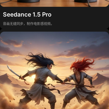
Seedance 1.5 Pro
音画无缝同步，制作电影感视频。