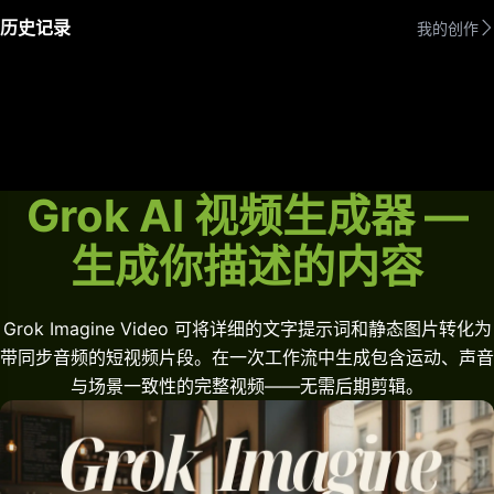
历史记录
我的创作
Grok AI 视频生成器 —
生成你描述的内容
Grok Imagine Video 可将详细的文字提示词和静态图片转化为
带同步音频的短视频片段。在一次工作流中生成包含运动、声音
与场景一致性的完整视频——无需后期剪辑。