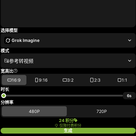
选择模型
Grok Imagine
模式
参考转视频
宽高比
16:9
9:16
3:2
2:3
1:1
时长
6s
分辨率
480P
720P
24 积分
仅限付费积分
生成