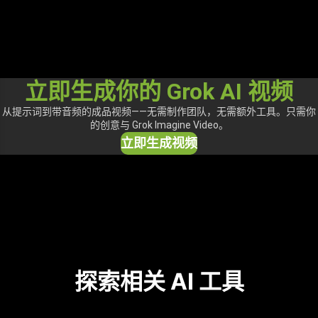
立即生成你的 Grok AI 视频
从提示词到带音频的成品视频——无需制作团队，无需额外工具。只需你
的创意与 Grok Imagine Video。
立即生成视频
探索相关 AI 工具