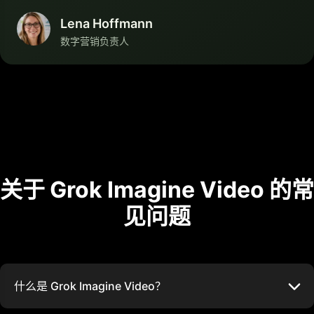
Lena Hoffmann
数字营销负责人
关于 Grok Imagine Video 的常
见问题
什么是 Grok Imagine Video？