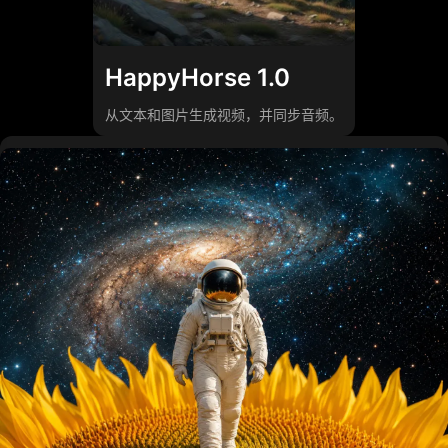
HappyHorse 1.0
从文本和图片生成视频，并同步音频。