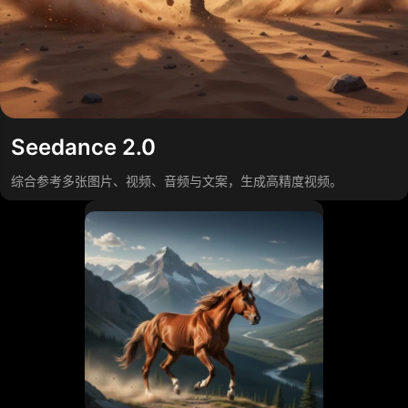
Seedance 2.0
综合参考多张图片、视频、音频与文案，生成高精度视频。