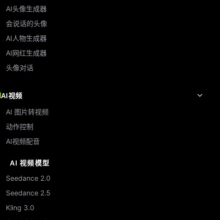
AI头像生成器
会说话的头像
AI人物生成器
AI网红生成器
头像对话
AI视频
AI 图片转视频
动作控制
AI视频配音
AI 视频模型
Seedance 2.0
Seedance 2.5
Kling 3.0