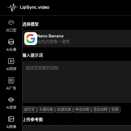
选择模型
对口型
Nano Banana
出色的图像一致性
AI头像
输入提示词
AI视频
AI广告
AI音频
超写实
卡通风格
动漫风格
神话动物
混合动物
低模
上传参考图
AI图像