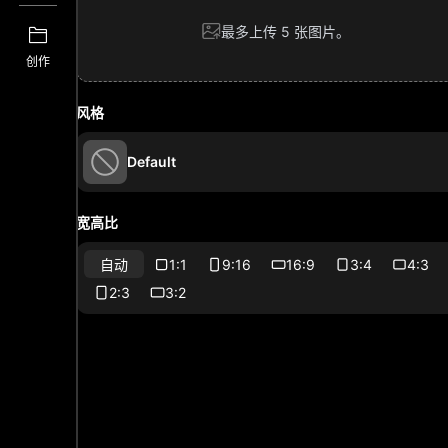
最多上传 5 张图片。
创作
风格
Default
宽高比
1:1
9:16
16:9
3:4
4:3
自动
2:3
3:2