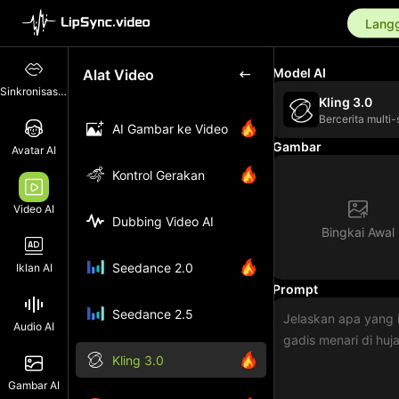
Langg
Model AI
Alat Video
Sinkronisasi Bibir
Kling 3.0
Bercerita multi-
AI Gambar ke Video
Gambar
Avatar AI
Kontrol Gerakan
Video AI
Dubbing Video AI
Bingkai Awal
Seedance 2.0
Iklan AI
Prompt
Seedance 2.5
Audio AI
Kling 3.0
Gambar AI