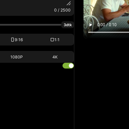
0
/ 2500
3dtk
9:16
1:1
1080P
4K