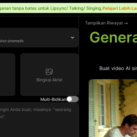
anan tanpa batas untuk Lipsync/ Talking/ Singing.
Pelajari Lebih L
Tampilkan Riwayat
Genera
shot sinematik
Buat video AI s
Bingkai Akhir
Multi-Bidikan