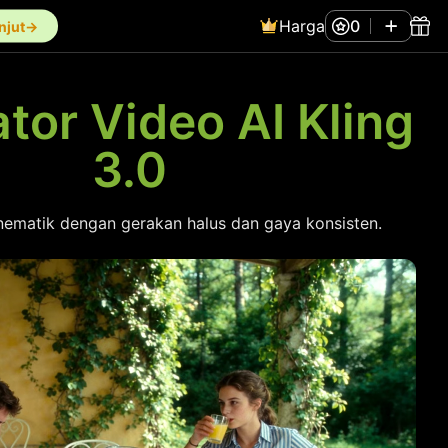
Harga
0
anjut→
tor Video AI Kling
3.0
inematik dengan gerakan halus dan gaya konsisten.