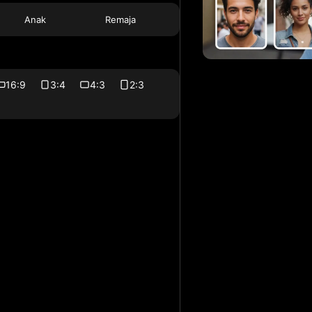
Anak
Remaja
16:9
3:4
4:3
2:3