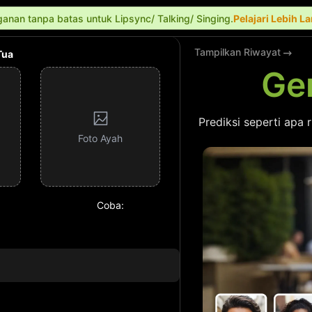
anan tanpa batas untuk Lipsync/ Talking/ Singing.
Pelajari Lebih L
Tampilkan Riwayat
Tua
Gen
Prediksi seperti apa
Foto Ayah
Coba: