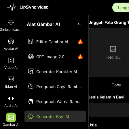
Langg
Unggah Foto Orang 
Alat Gambar AI
Sinkronisasi Bibir
Editor Gambar AI
Avatar AI
GPT Image 2.0
Foto Ibu
Video AI
Generator Karakter AI
Coba:
Pengubah Gaya Rambut AI
Iklan AI
Jenis Kelamin Bayi
Pengubah Warna Rambut AI
Audio AI
Generator Bayi AI
Gambar AI
Usia