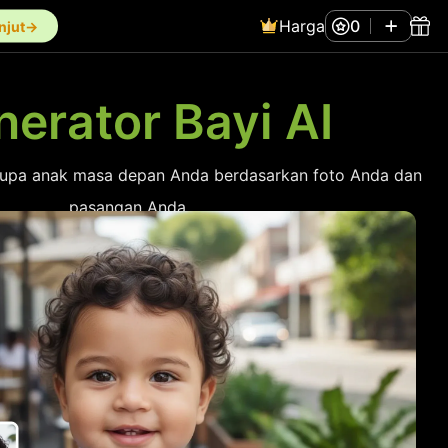
Harga
0
anjut→
erator Bayi AI
 rupa anak masa depan Anda berdasarkan foto Anda dan
pasangan Anda.