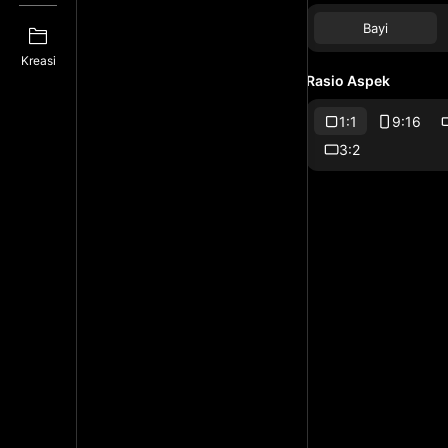
Bayi
Kreasi
Rasio Aspek
1:1
9:16
3:2