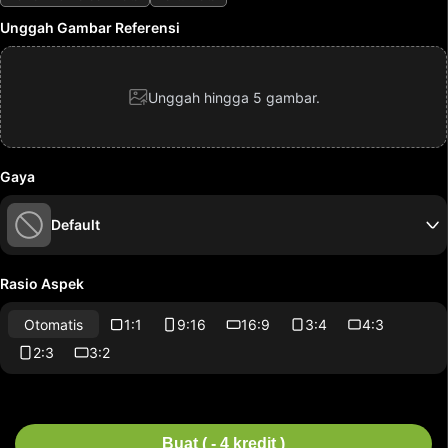
Unggah Gambar Referensi
Unggah hingga 5 gambar.
Gaya
Default
Rasio Aspek
Otomatis
1:1
9:16
16:9
3:4
4:3
2:3
3:2
Buat ( - 4 kredit )