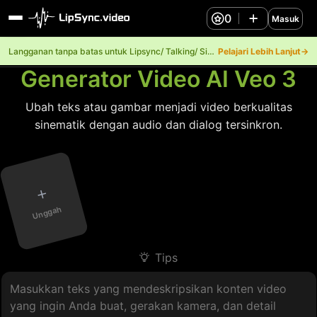
0
Masuk
Langganan tanpa batas untuk Lipsync/ Talking/ Singing.
Pelajari Lebih Lanjut→
Generator Video AI Veo 3
Ubah teks atau gambar menjadi video berkualitas
sinematik dengan audio dan dialog tersinkron.
+
Unggah
Tips