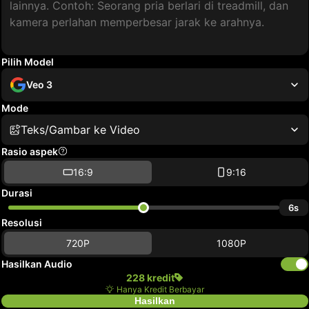
Pilih Model
Veo 3
Mode
Teks/Gambar ke Video
Rasio aspek
16:9
9:16
Durasi
6s
Resolusi
720P
1080P
Hasilkan Audio
228 kredit
Hanya Kredit Berbayar
Hasilkan