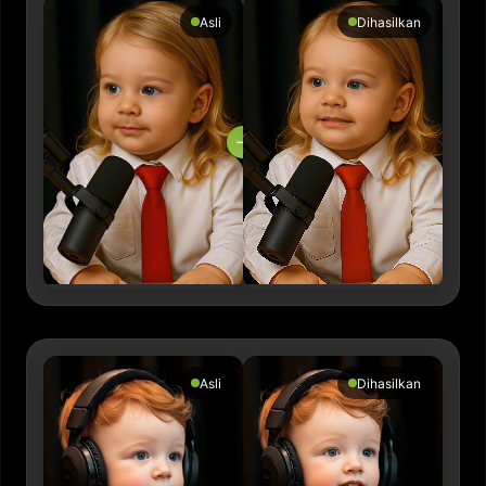
Asli
Dihasilkan
→
Asli
Dihasilkan