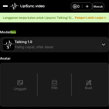
0
Masuk
Langganan tanpa batas untuk Lipsync/ Talking/ Singing.
Pelajari Lebih Lanjut→
Model
Baru
Talking 1.0
Paling cepat, efek dasar
Avatar
Pilih
Buat
Unggah