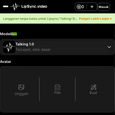
0
Masuk
Langganan tanpa batas untuk Lipsync/ Talking/ Singing.
Pelajari Lebih Lanjut→
Model
Baru
Talking 1.0
Tercepat, efek dasar
Avatar
Pilih
Buat
Unggah