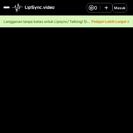
0
Masuk
Langganan tanpa batas untuk Lipsync/ Talking/ Singing.
Pelajari Lebih Lanjut→