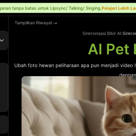
anan tanpa batas untuk Lipsync/ Talking/ Singing.
Pelajari Lebih L
Tampilkan Riwayat
Sinkronisasi Bibir AI
›
Sinkro
AI Pet
Ubah foto hewan peliharaan apa pun menjadi video l
dengan