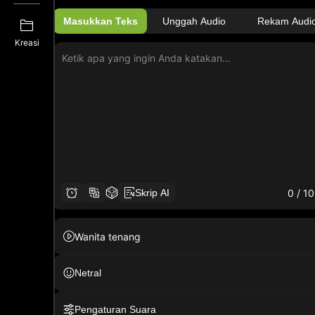
Masukkan Teks
Unggah Audio
Rekam Audi
Kreasi
0
/ 1
Skrip AI
Wanita tenang
Netral
Pengaturan Suara