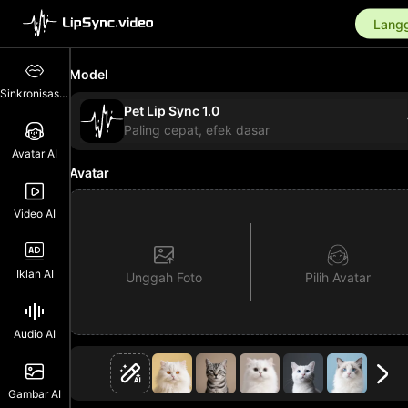
Langg
Model
Sinkronisasi Bibir
Pet Lip Sync 1.0
Paling cepat, efek dasar
Avatar AI
Avatar
Video AI
Iklan AI
Unggah Foto
Pilih Avatar
Audio AI
Gambar AI