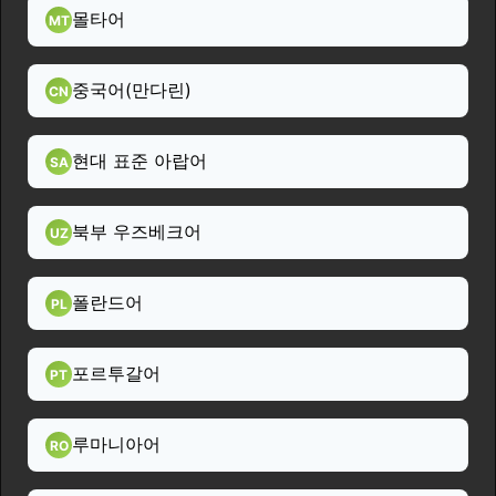
몰타어
MT
중국어(만다린)
CN
현대 표준 아랍어
SA
북부 우즈베크어
UZ
폴란드어
PL
포르투갈어
PT
루마니아어
RO