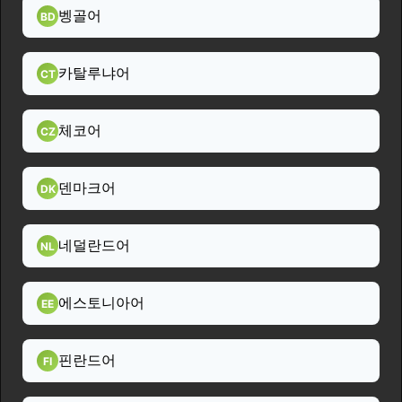
벵골어
BD
카탈루냐어
CT
체코어
CZ
덴마크어
DK
네덜란드어
NL
에스토니아어
EE
핀란드어
FI