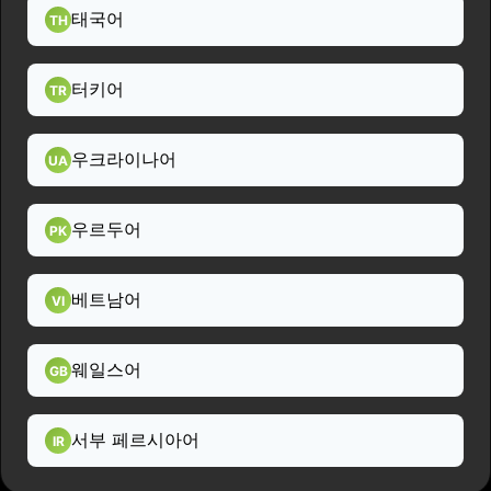
태국어
TH
터키어
TR
우크라이나어
UA
우르두어
PK
베트남어
VI
웨일스어
GB
서부 페르시아어
IR