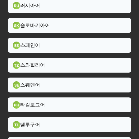
러시아어
RU
슬로바키아어
SK
스페인어
ES
스와힐리어
TZ
스웨덴어
SE
타갈로그어
PH
텔루구어
TL