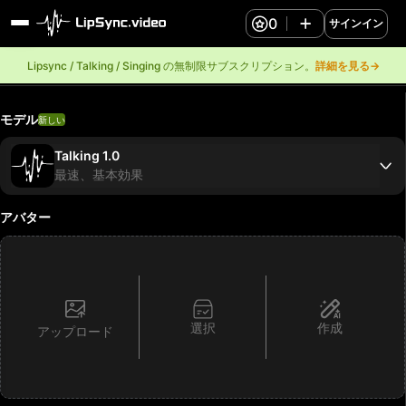
0
サインイン
Lipsync / Talking / Singing の無制限サブスクリプション。
詳細を見る→
モデル
新しい
Talking 1.0
最速、基本効果
アバター
選択
作成
アップロード