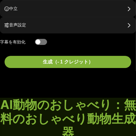
中立
音声設定
字幕を有効化
生成（- 1 クレジット）
AI動物のおしゃべり：無
料のおしゃべり動物生成
器