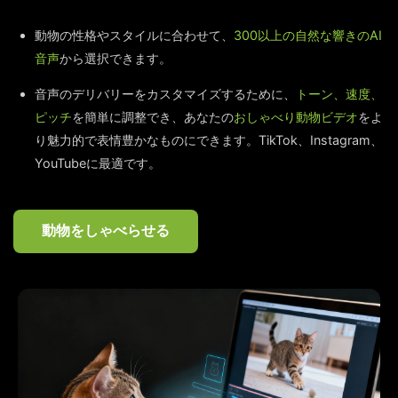
動物の性格やスタイルに合わせて、
300以上の自然な響きのAI
音声
から選択できます。
音声のデリバリーをカスタマイズするために、
トーン、速度、
ピッチ
を簡単に調整でき、あなたの
おしゃべり動物ビデオ
をよ
り魅力的で表情豊かなものにできます。TikTok、Instagram、
YouTubeに最適です。
動物をしゃべらせる