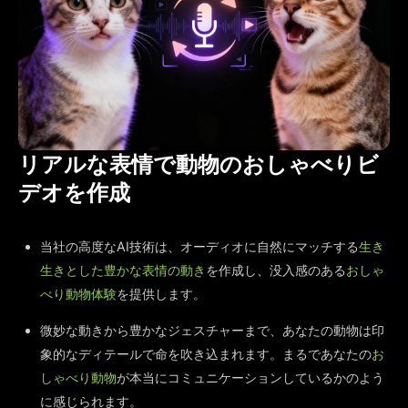
リアルな表情で動物のおしゃべりビ
デオを作成
当社の高度なAI技術は、オーディオに自然にマッチする
生き
生きとした豊かな表情の動き
を作成し、没入感のある
おしゃ
べり動物体験
を提供します。
微妙な動きから豊かなジェスチャーまで、あなたの動物は印
象的なディテールで命を吹き込まれます。まるであなたの
お
しゃべり動物
が本当にコミュニケーションしているかのよう
に感じられます。