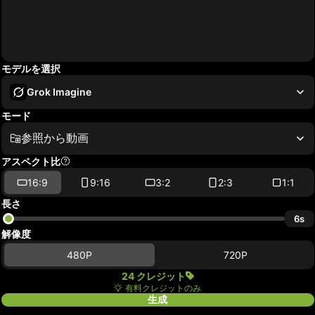
モデルを選択
Grok Imagine
モード
参照から動画
アスペクト比
16:9
9:16
3:2
2:3
1:1
長さ
6s
解像度
480P
720P
24 クレジット
有料クレジットのみ
生成