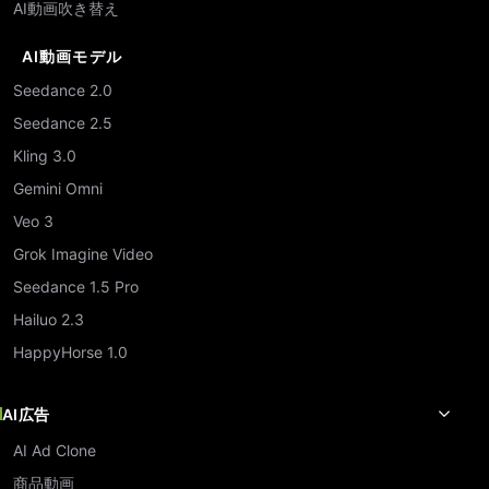
AI動画吹き替え
AI動画モデル
Seedance 2.0
Seedance 2.5
Kling 3.0
Gemini Omni
Veo 3
Grok Imagine Video
Seedance 1.5 Pro
Hailuo 2.3
HappyHorse 1.0
AI広告
AI Ad Clone
商品動画