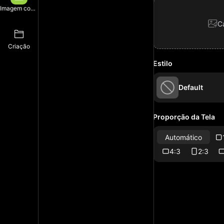
Imagem com IA
C
Criação
Estilo
Default
Proporção da Tela
Automático
4:3
2:3