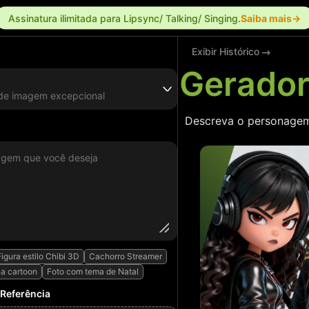
Assinatura ilimitada para Lipsync/ Talking/ Singing.
Saiba mais→
Exibir Histórico
Gerador
 de imagem excepcional
Descreva o personagem 
Figura estilo Chibi 3D
Cachorro Streamer
a cartoon
Foto com tema de Natal
Referência