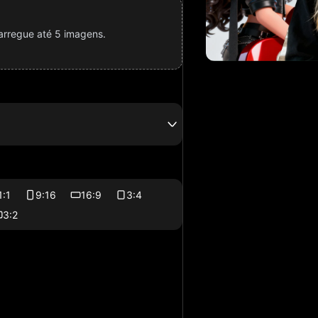
arregue até 5 imagens.
1:1
9:16
16:9
3:4
3:2