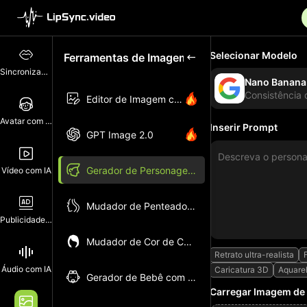
Selecionar Modelo
Ferramentas de Imagem com IA
Sincronização Labial
Nano Banana
Consistência
Editor de Imagem com IA
Avatar com IA
Inserir Prompt
GPT Image 2.0
Gerador de Personagem com IA
Vídeo com IA
Mudador de Penteado com IA
Publicidade com IA
Mudador de Cor de Cabelo com IA
Retrato ultra-realista
Áudio com IA
Caricatura 3D
Aquarel
Gerador de Bebê com IA
Carregar Imagem de 