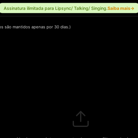
Assinatura ilimitada para Lipsync/ Talking/ Singing.
Saiba mais→
os são mantidos apenas por 30 dias.)