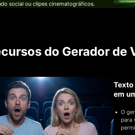
do social ou clipes cinematográficos.
cursos do Gerador de V
Texto
em um
O ger
para 
permi