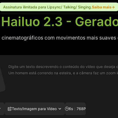
Assinatura ilimitada para Lipsync/ Talking/ Singing.
Saiba mais→
Hailuo 2.3 - Gerado
s cinematográficos com movimentos mais suaves e 
Texto/Imagem para Vídeo
6s
｜
768P