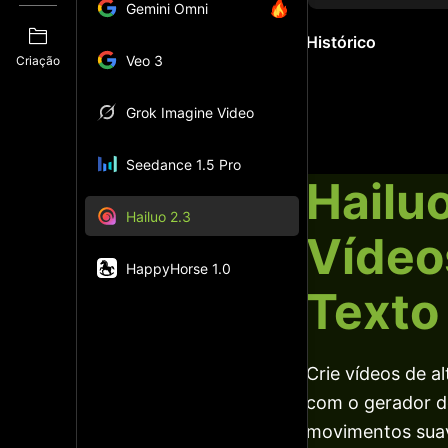
Gemini Omni
Histórico
Veo 3
Criação
Grok Imagine Video
Seedance 1.5 Pro
Hailuo
Hailuo 2.3
Vídeos
HappyHorse 1.0
Texto
Crie vídeos de a
com o gerador de
movimentos suaves