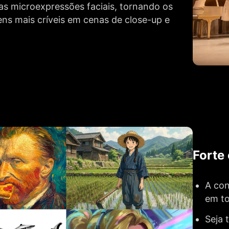
 as microexpressões faciais, tornando os
ns mais críveis em cenas de close-up e
Forte 
A con
em to
Seja 