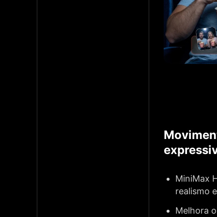
Moviment
expressi
MiniMax H
realismo 
Melhora o