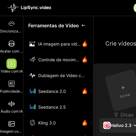
Ferramentas de Vídeo
Sincronização Labial
Crie vídeo
IA Imagem para vídeo
Avatar com IA
Controle de movimento
Vídeo com IA
Dublagem de Vídeo com IA
+
Seedance 2.0
Publicidade com IA
Enviar
Seedance 2.5
Áudio com IA
Dicas
Kling 3.0
Hailuo 2.3
Imagem com IA