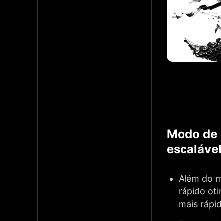
Modo de 
escaláve
Além do m
rápido ot
mais rápi