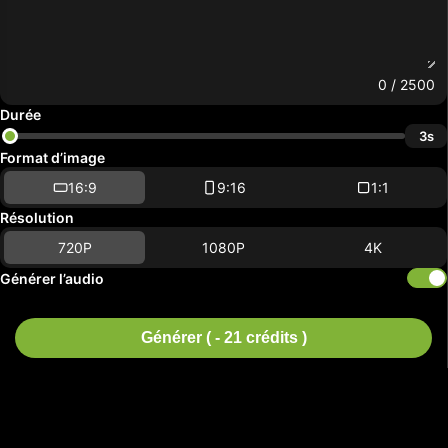
0
/ 2500
Durée
3s
Format d’image
16:9
9:16
1:1
Résolution
720P
1080P
4K
Générer l’audio
Générer ( - 21 crédits )