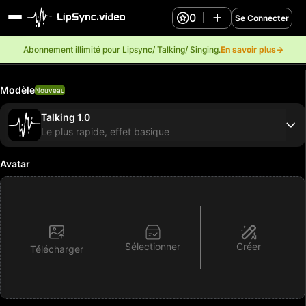
0
Se Connecter
Abonnement illimité pour Lipsync/ Talking/ Singing.
En savoir plus→
Modèle
Nouveau
Talking 1.0
Le plus rapide, effet basique
Avatar
Sélectionner
Créer
Télécharger