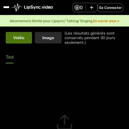
0
Se Connecter
Abonnement illimité pour Lipsync/ Talking/ Singing.
En savoir plus→
(Les résultats générés sont
Vidéo
Image
conservés pendant 30 jours
seulement.)
Tout