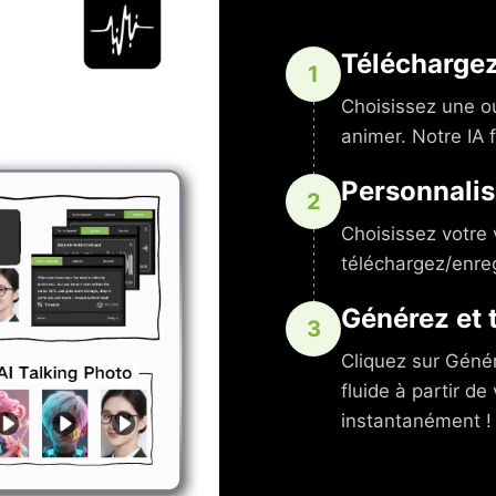
Téléchargez
1
Choisissez une ou
animer. Notre IA 
Personnalis
2
Choisissez votre 
téléchargez/enreg
Générez et 
3
Cliquez sur Génér
fluide à partir d
instantanément !