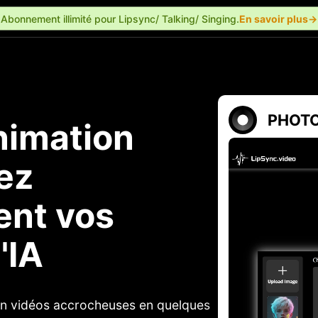
Abonnement illimité pour Lipsync/ Talking/ Singing.
En savoir plus→
PHOTO
nimation
ez
ent vos
'IA
en vidéos accrocheuses en quelques