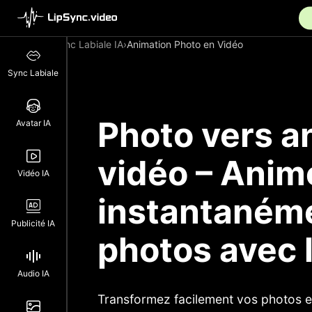
Sync Labiale IA
›
Animation Photo en Vidéo
Sync Labiale
Photo vers a
Avatar IA
vidéo – Anim
Vidéo IA
instantaném
Publicité IA
photos avec l
Audio IA
Transformez facilement vos photos 