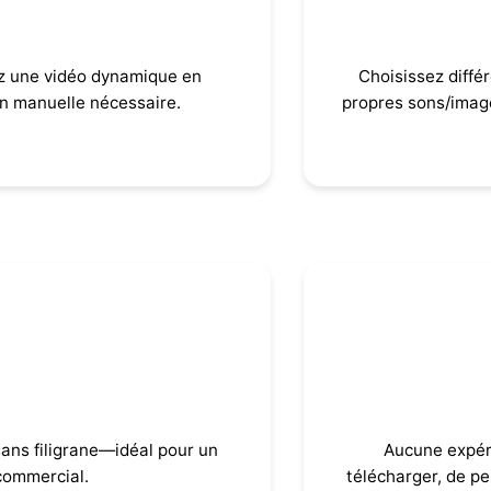
acile
z une vidéo dynamique en
Choisissez diffé
n manuelle nécessaire.
propres sons/imag
rane
Facile à
ans filigrane—idéal pour un
Aucune expéri
commercial.
télécharger, de pe