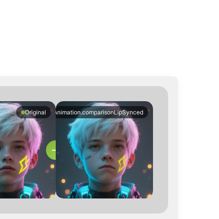
tion vidéo ?
photoToVideoAnimation.comparisonLipSynced
Original
→