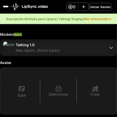
0
Iniciar Sesión
Suscripción ilimitada para Lipsync/ Talking/ Singing.
Más información→
Modelo
Nuevo
Talking 1.0
Más rápido, efecto básico
Avatar
Seleccionar
Crear
Subir