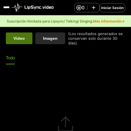
0
Iniciar Sesión
Suscripción ilimitada para Lipsync/ Talking/ Singing.
Más información→
(Los resultados generados se
Video
Imagen
conservan solo durante 30
días).
Todo