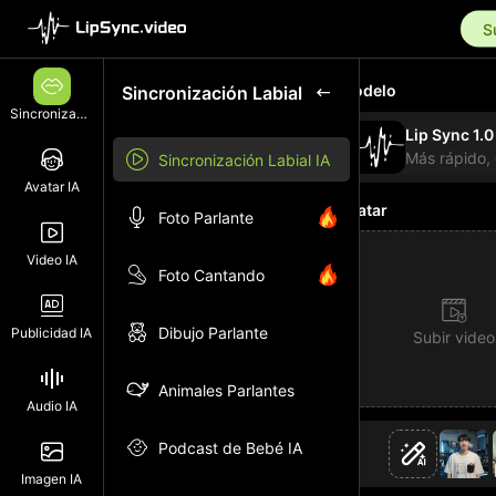
S
Modelo
Sincronización Labial
Sincronización Labial
Lip Sync 1.0
Sincronización Labial IA
Avatar IA
Avatar
Foto Parlante
Video IA
Foto Cantando
Dibujo Parlante
Publicidad IA
Subir video
Animales Parlantes
Audio IA
Podcast de Bebé IA
Imagen IA