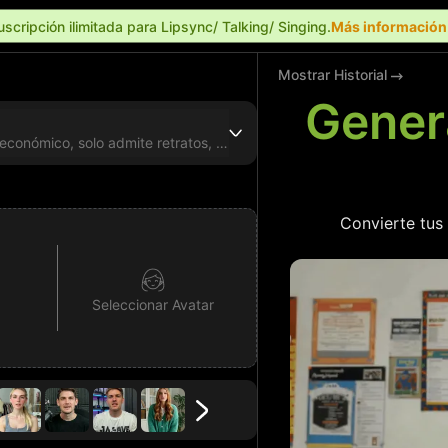
uscripción ilimitada para Lipsync/ Talking/ Singing.
Más informació
Mostrar Historial
Gener
Más rápido, económico, solo admite retratos, efecto básico
Convierte tus 
Seleccionar Avatar