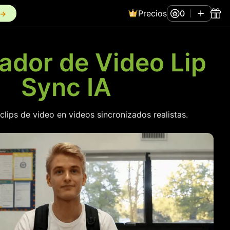
Precios
0
n→
ador de Video Lip
Sync IA
clips de video en videos sincronizados realistas.