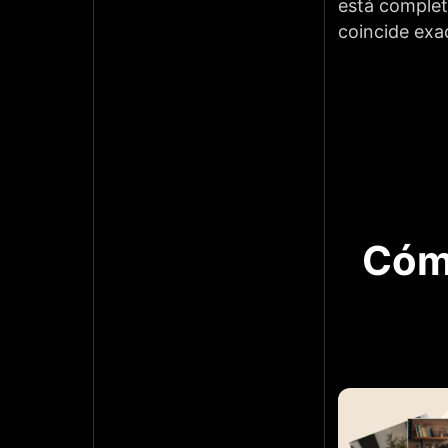
está completo
coincide exa
Cómo