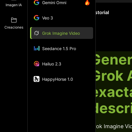
Gemini Omni
Imagen IA
Historial
Veo 3
Creaciones
Grok Imagine Video
Seedance 1.5 Pro
Gener
Hailuo 2.3
Grok 
HappyHorse 1.0
exact
descr
Grok Imagine Vid