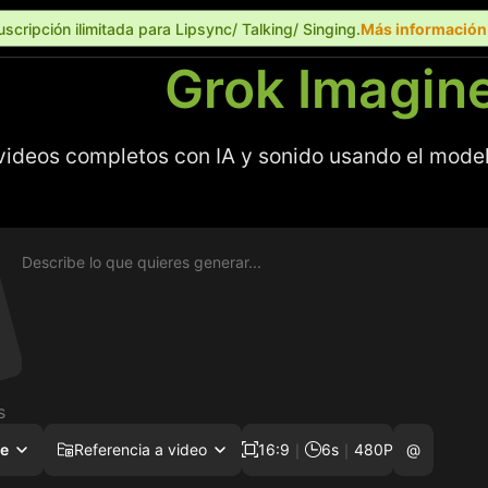
uscripción ilimitada para Lipsync/ Talking/ Singing.
Más informació
Grok Imagin
videos completos con IA y sonido usando el model
s
e
Referencia a video
16:9
｜
6s
｜
480P
@