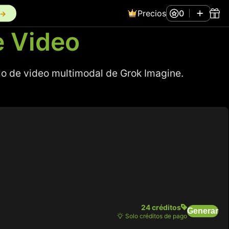
Precios
0
n→
e Video
o de video multimodal de Grok Imagine.
24 créditos
Generar
Solo créditos de pago