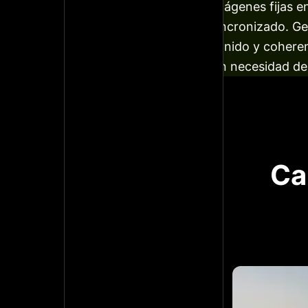
imágenes fijas e
sincronizado. G
sonido y coheren
sin necesidad de
Ca