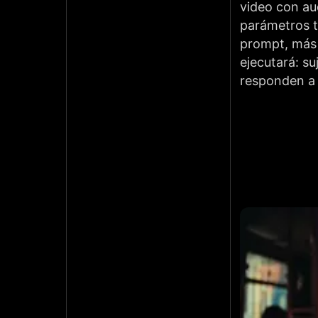
video con au
parámetros t
prompt, más 
ejecutará: s
responden a 