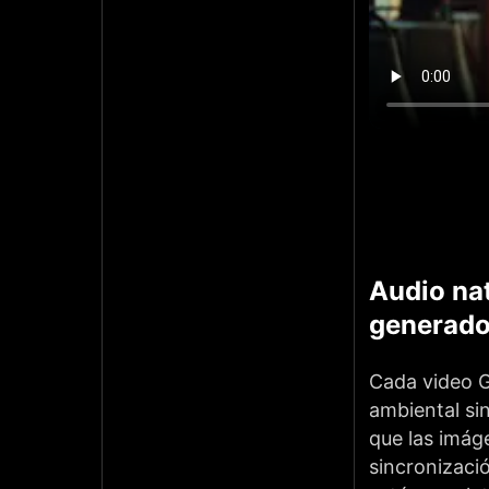
Audio na
generado
Cada video G
ambiental si
que las imág
sincronizaci