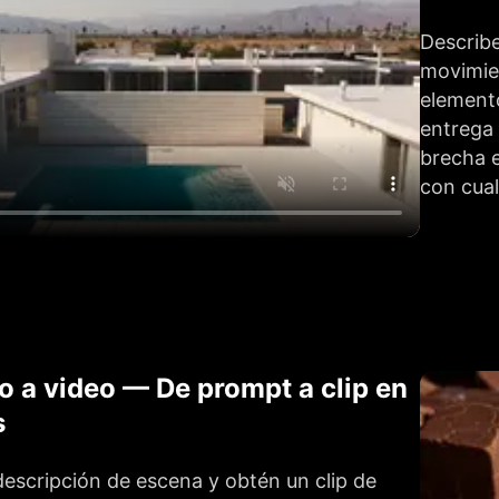
Describe
movimien
elemento
entrega 
brecha e
con cual
o a video — De prompt a clip en
s
descripción de escena y obtén un clip de