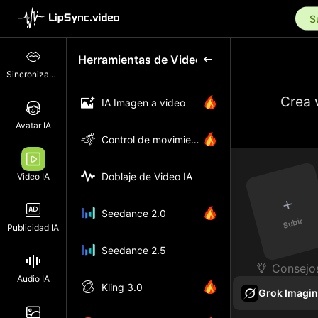
S
Herramientas de Video
Sincronización Labial
Crea 
IA Imagen a video
Avatar IA
Control de movimiento
Doblaje de Video IA
Video IA
+
Seedance 2.0
Subir
Publicidad IA
Seedance 2.5
Consejo
Audio IA
Kling 3.0
Grok Imagin