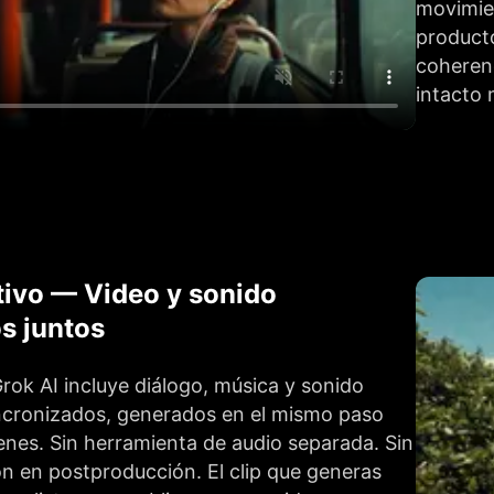
movimien
producto
coherenc
intacto
tivo — Video y sonido
s juntos
rok AI incluye diálogo, música y sonido
ncronizados, generados en el mismo paso
enes. Sin herramienta de audio separada. Sin
ón en postproducción. El clip que generas