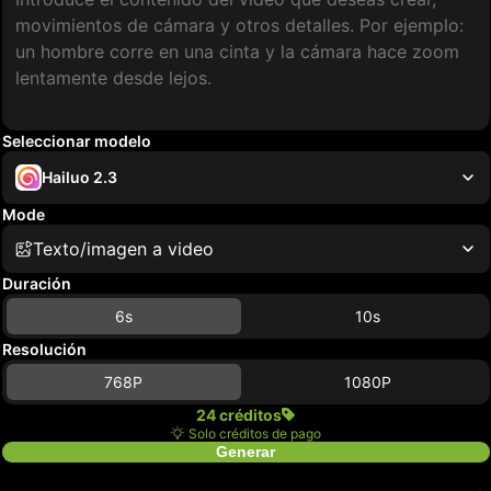
Seleccionar modelo
Hailuo 2.3
Mode
Texto/imagen a video
Duración
6s
10s
Resolución
768P
1080P
24 créditos
Solo créditos de pago
Generar