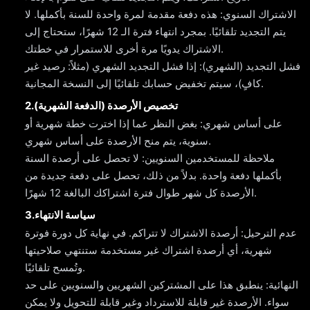
الاشتراك السنوي: هذه دفعة مقدمة لمرة واحدة للسنة بأكملها. لا
يتم التجديد تلقائيًا. بمجرد انتهاء فترة الـ 12 شهرًا، ستحتاج إلى
الاشتراك يدويًا مرة أخرى للاستمرار في خطتك.
فشل التجديد (الشهري): إذا فشل التجديد الشهري (مثلاً: رصيد غير
كافٍ)، سيتم تخفيض حسابك تلقائيًا إلى النسخة المجانية.
2.تخصيص الأرصدة (الدفعة الشهرية)
على أساس شهري: بغض النظر عما إذا اخترت خطة شهرية أو
سنوية، يتم منح الأرصدة على أساس شهري.
ملاحظة للمستخدمين السنويين: لا تحصل على أرصدة السنة
بأكملها دفعة واحدة. بدلاً من ذلك، تحصل على دفعة جديدة من
الأرصدة كل شهر طوال فترة اشتراكك البالغة 12 شهرًا.
3.سياسة الانتهاء
عدم الترحيل: أرصدة الاشتراك لا تتراكم. في نهاية كل دورة فوترة
شهرية، أي أرصدة اشتراك غير مستخدمة ستنتهي صلاحيتها
وتُمسح تلقائيًا.
النهائية: ينطبق هذا على المشتركين الشهريين والسنويين على حد
سواء. الأرصدة غير قابلة للاسترداد وغير قابلة للتحويل ولا يمكن