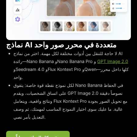
نماذج AI متعددة في محرر صور واحد
لا حاجة للتنقل بين أدوات مختلفة لكل مهمة. اختر من نماذج AI
GPT Image 2.0
رائدة—Nano Banana وNano Banana Pro و
وSeedream 4.0 وFlux Kontext Pro وQwen—كلها داخل محرر
واحد.
لكل نموذج نقطة قوة خاصة: يتفوق Nano Banana في الحفاظ
على اتساق الشخصيات، ويقدم GPT Image 2.0 نصوصاً دقيقة
ونتائج واقعية، ويتعامل Flux Kontext Pro مع تحويل الصور بجودة
عالية. ما عليك سوى اختيار النموذج المناسب لمهمتك، ثم وصف
التعديل بأمر نصي.