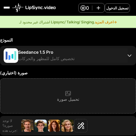
0
تسجيل الدخول
اعرف المزيد→
اشتراك غير محدود لـ Lipsync/ Talking/ Singing.
النموذج
Seedance 1.5 Pro
تخصيص كامل للمظهر والحركات
صورة (اختياري)
تحميل صورة
لا توجد
صورة؟
جرب هذه: