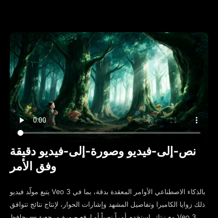
نص-إلى-فيديو وصورة-إلى-فيديو دقيقة
وفق الأمر
يتبع مولّد فيديو Veo 3 بالذكاء الاصطناعي الأوامر المعقدة بدقة، بما في
ذلك زوايا الكاميرا وتفاصيل المشهد وإشارات الحوار، لإنتاج نتائج تتوافق
مع نيتك. استخدم أمراً نصياً أو ارفع صورة مرجعية — يحافظ Veo 3