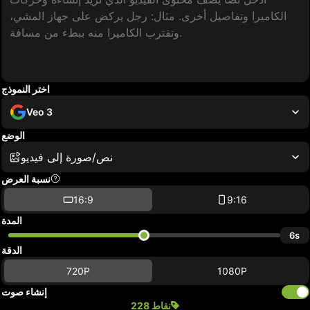
اختر النموذج
Veo 3
الوضع
نص/صورة إلى فيديو
نسبة العرض
16:9
9:16
المدة
6s
الدقة
720P
1080P
إنشاء صوت
228 نقاط