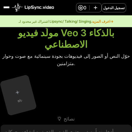
0
تسجيل الدخول
اعرف المزيد→
اشتراك غير محدود لـ Lipsync/ Talking/ Singing.
مولّد فيديو Veo 3 بالذكاء
الاصطناعي
حوّل النص أو الصور إلى فيديوهات بجودة سينمائية مع صوت وحوار
متزامنين.
+
رفع
نصائح