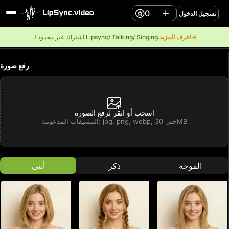
0
تسجيل الدخول
اعرف المزيد→
اشتراك غير محدود لـ Lipsync/ Talking/ Singing.
رفع صورة
اسحب أو انقر لرفع الصورة
التنسيقات المدعومة: jpg, png, webp, حتى 30MB
الموجه
ذكر
أنثى