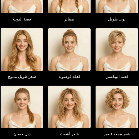
بوب طويل
ضفائر
قصة البوب
قصة البيكسي
كعكة فوضوية
شعر طويل مموج
شعر مجعد قصير
شعر أشعث
ذيل حصان