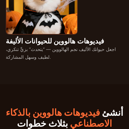
فيديوهات هالووين للحيوانات الأليفة
اجعل حيوانك الأليف نجم الهالووين — “يتحدث” بزيٍّ تنكري،
لطيف وسهل المشاركة.
أنشئ
فيديوهات هالووين بالذكاء
الاصطناعي
بثلاث خطوات