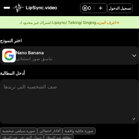
0
تسجيل الدخول
اعرف المزيد→
اشتراك غير محدود لـ Lipsync/ Talking/ Singing.
اختر النموذج
Nano Banana
تناسق صور استثنائي
أدخل المطالبة
صورة عائلية واقعية
أفاتار احتفالي
صورة سيلفي شخصية
بطاقة عيد الميلاد
حيوان أليف في عيد الميلاد