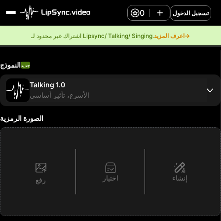
0
تسجيل الدخول
اعرف المزيد→
اشتراك غير محدود لـ Lipsync/ Talking/ Singing.
النموذج
جديد
Talking 1.0
الأسرع، تأثير أساسي
الصورة الرمزية
إنشاء
اختيار
رفع