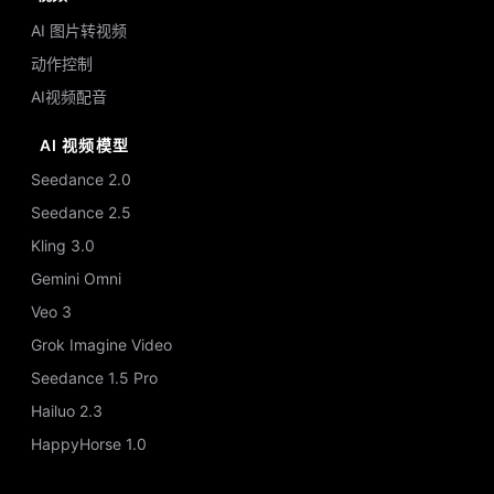
AI 图片转视频
动作控制
AI视频配音
AI 视频模型
Seedance 2.0
Seedance 2.5
Kling 3.0
Gemini Omni
Veo 3
Grok Imagine Video
Seedance 1.5 Pro
Hailuo 2.3
HappyHorse 1.0