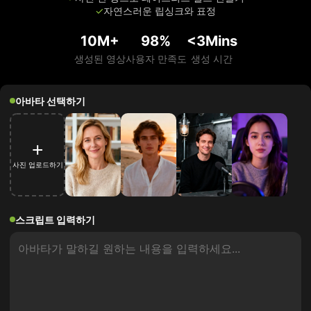
✓
자연스러운 립싱크와 표정
10M+
98%
<3Mins
생성된 영상
사용자 만족도
생성 시간
아바타 선택하기
+
사진 업로드하기
스크립트 입력하기