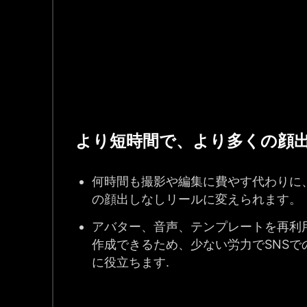
より短時間で、より多くの顔
何時間も撮影や編集に費やす代わりに
の顔出しなしリールに変えられます。
アバター、音声、テンプレートを再利
作成できるため、少ない労力でSNS
に役立ちます.