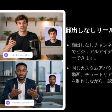
顔出しなしリー
顔出しなしチャンネ
でビジュアルアイデ
一できます。
同じカスタムアバタ
動画、チュートリア
を制作しながら、認