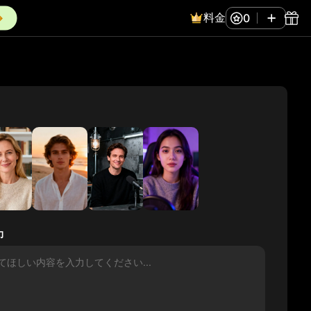
料金
0
→
力