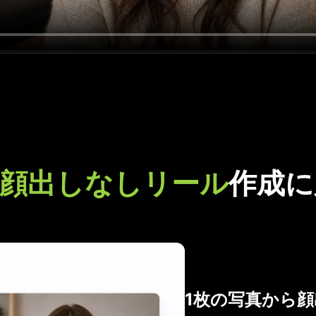
顔出しなしリール
作成に
1枚の写真から