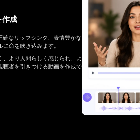
を作成
正確なリップシンク、表情豊かな
ルに命を吹き込みます。
く、より人間らしく感じられ、よ
視聴者を引きつける動画を作成で