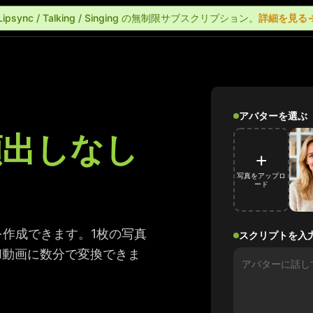
Lipsync / Talking / Singing の無制限サブスクリプション。
詳細を見る
アバターを選ぶ
顔出しなし
+
写真をアップロ
ード
作成できます。1枚の写真
スクリプトを入
I動画に数分で変換できま